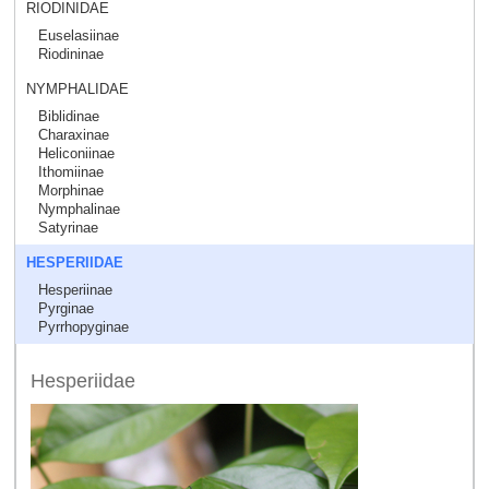
RIODINIDAE
Euselasiinae
Riodininae
NYMPHALIDAE
Biblidinae
Charaxinae
Heliconiinae
Ithomiinae
Morphinae
Nymphalinae
Satyrinae
HESPERIIDAE
Hesperiinae
Pyrginae
Pyrrhopyginae
Hesperiidae