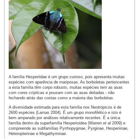
A família Hesperiidae é um grupo curioso, pois apresenta muitas
espécies com aparência de mariposas. As borboletas pertencentes
a esta família têm corpo robusto, muitas espécies tem as asas
com cores crípticas e pousam com as asas deitadas - não
fechando atrás das costas como a maioria das borboletas.
A diversidade estimada para esta família nos Neotrópicos é de
2600 espécies (Lamas 2004). É um grupo monofilético e isto é
bem amparado por análises relativamente recentes. É a única
família dentro da superfamília Hesperioidea (Warren
et al
2009) e
compreende as subfamílias Pyrrhopyginae, Pyrginae, Hesperiinae,
Heteropterinae e Megathyminae.